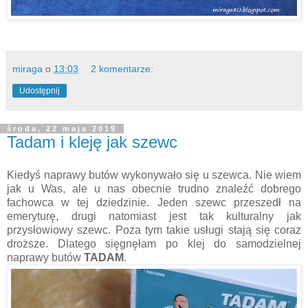
miraga
o
13:03
2 komentarze:
Udostępnij
środa, 22 maja 2019
Tadam i kleję jak szewc
Kiedyś naprawy butów wykonywało się u szewca. Nie wiem
jak u Was, ale u nas obecnie trudno znaleźć dobrego
fachowca w tej dziedzinie. Jeden szewc przeszedł na
emeryturę, drugi natomiast jest tak kulturalny jak
przysłowiowy szewc. Poza tym takie usługi stają się coraz
droższe. Dlatego sięgnęłam po
klej do samodzielnej
naprawy butów
TADAM
.