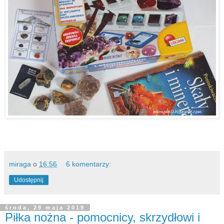
miraga
o
16:56
6 komentarzy:
Udostępnij
środa, 29 maja 2019
Piłka nożna - pomocnicy, skrzydłowi i