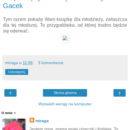
Gacek
Tym razem pokażę Wam książkę dla młodzieży, zwłaszcza
dla tej młodszej. To przygodówka, od której trudno będzie
się oderwać.
miraga
o
11:06
3 komentarze:
Udostępnij
‹
›
Strona główna
Wyświetl wersję na komputer
O mnie ☼
miraga
Jestem żoną, mamą mojej córeczki i Kobietą. To